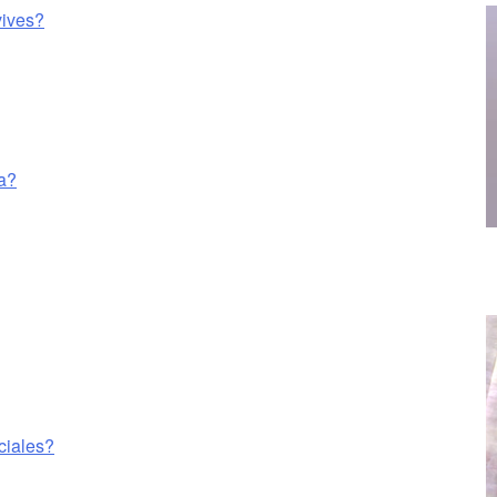
vives?
la?
ociales?