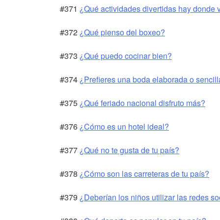
#371
¿Qué actividades divertidas hay donde 
#372
¿Qué pienso del boxeo?
#373
¿Qué puedo cocinar bien?
#374
¿Prefieres una boda elaborada o sencil
#375
¿Qué feriado nacional disfruto más?
#376
¿Cómo es un hotel ideal?
#377
¿Qué no te gusta de tu país?
#378
¿Cómo son las carreteras de tu país?
#379
¿Deberían los niños utilizar las redes s