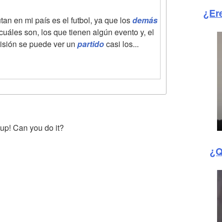
¿Er
an en mi país es el futbol, ya que los
demás
uáles son, los que tienen algún evento y, el
visión se puede ver un
partido
casi los...
 up! Can you do it?
¿Q