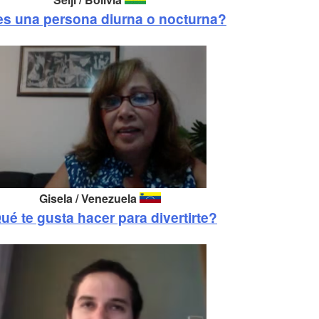
es una persona diurna o nocturna?
Gisela / Venezuela
ué te gusta hacer para divertirte?