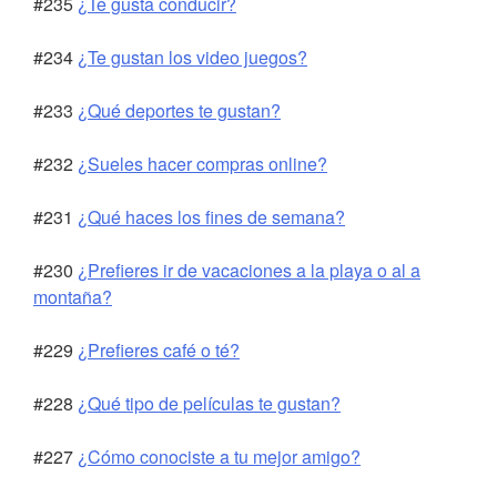
#235
¿Te gusta conducir?
#234
¿Te gustan los video juegos?
#233
¿Qué deportes te gustan?
#232
¿Sueles hacer compras online?
#231
¿Qué haces los fines de semana?
#230
¿Prefieres ir de vacaciones a la playa o al a
montaña?
#229
¿Prefieres café o té?
#228
¿Qué tipo de películas te gustan?
#227
¿Cómo conociste a tu mejor amigo?