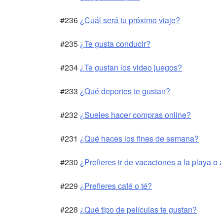
#236
¿Cuál será tu próximo viaje?
#235
¿Te gusta conducir?
#234
¿Te gustan los video juegos?
#233
¿Qué deportes te gustan?
#232
¿Sueles hacer compras online?
#231
¿Qué haces los fines de semana?
#230
¿Prefieres ir de vacaciones a la playa o
#229
¿Prefieres café o té?
#228
¿Qué tipo de películas te gustan?