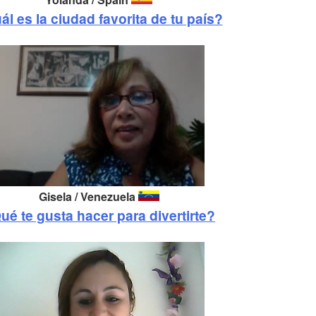
ál es la ciudad favorita de tu país?
Gisela / Venezuela
ué te gusta hacer para divertirte?