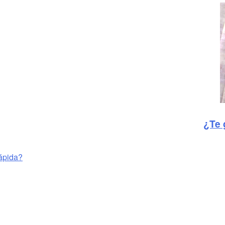
¿Te 
rápida?