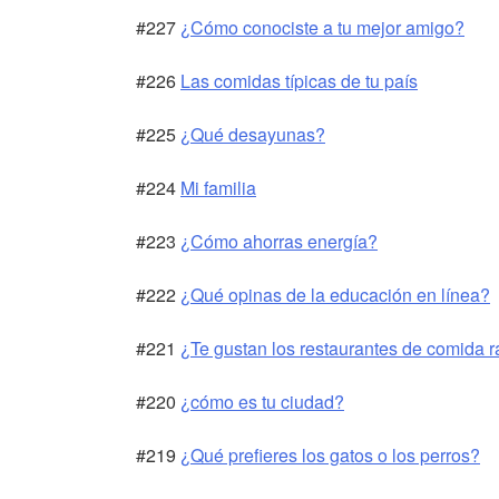
#227
¿Cómo conociste a tu mejor amigo?
#226
Las comidas típicas de tu país
#225
¿Qué desayunas?
#224
Mi familia
#223
¿Cómo ahorras energía?
#222
¿Qué opinas de la educación en línea?
#221
¿Te gustan los restaurantes de comida 
#220
¿cómo es tu ciudad?
#219
¿Qué prefieres los gatos o los perros?