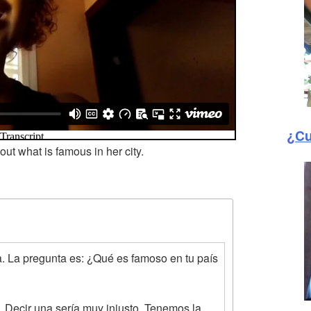
¿Cu
ut what is famous in her city.
. La pregunta es: ¿Qué es famoso en tu país
Decir una sería muy injusto. Tenemos la