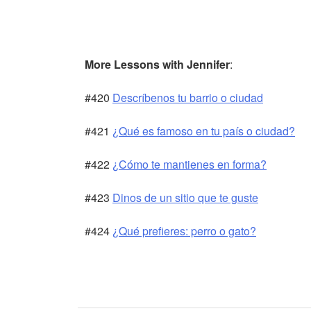
More Lessons with Jennifer
:
#420
Descríbenos tu barrio o ciudad
#421
¿Qué es famoso en tu país o ciudad?
#422
¿Cómo te mantienes en forma?
#423
Dinos de un sitio que te guste
#424
¿Qué prefieres: perro o gato?