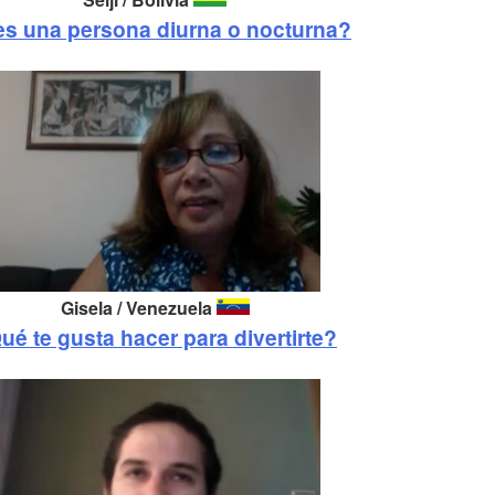
es una persona diurna o nocturna?
Gisela / Venezuela
ué te gusta hacer para divertirte?