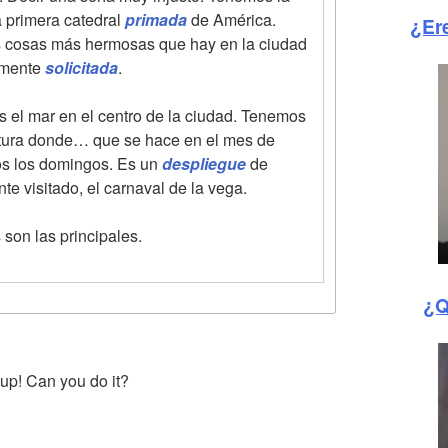
 primera catedral
primada
de América.
¿Er
as cosas más hermosas que hay en la ciudad
amente
solicitada
.
 el mar en el centro de la ciudad. Tenemos
ultura donde… que se hace en el mes de
dos los domingos. Es un
despliegue
de
nte visitado, el carnaval de la vega.
son las principales.
¿Q
 up! Can you do it?