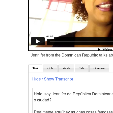
Jennifer from the Dominican Republic talks abo
Text
Quiz
Vocab
Talk
Grammar
Hide / Show Transcript
Hola, soy Jennifer de República Dominicana
o ciudad?
Realmente aquí hay muchas cosas famosas. 