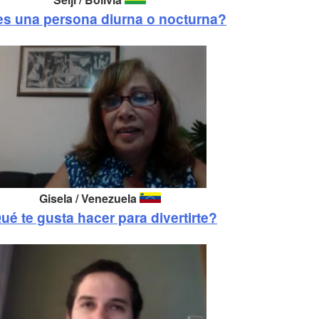
es una persona diurna o nocturna?
Gisela / Venezuela
ué te gusta hacer para divertirte?