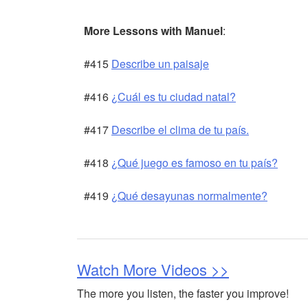
More Lessons with Manuel
:
#415
Describe un paisaje
#416
¿Cuál es tu ciudad natal?
#417
Describe el clima de tu país.
#418
¿Qué juego es famoso en tu país?
#419
¿Qué desayunas normalmente?
Watch More Videos >>
The more you listen, the faster you improve!