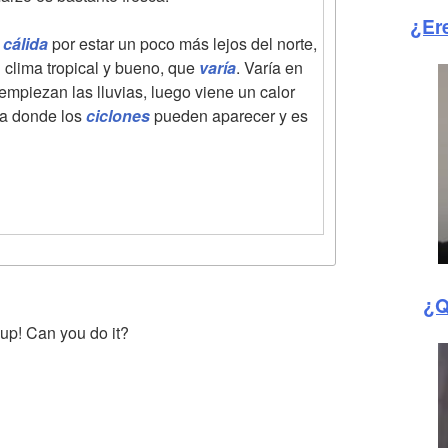
¿Er
s
cálida
por estar un poco más lejos del norte,
 clima tropical y bueno, que
varía
. Varía en
 empiezan las lluvias, luego viene un calor
pa donde los
ciclones
pueden aparecer y es
¿Q
 up! Can you do it?