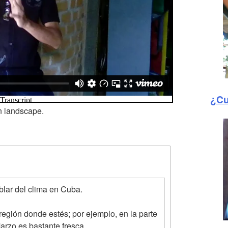
¿Cu
n landscape.
blar del clima en Cuba.
región donde estés; por ejemplo, en la parte
arzo es bastante fresca.