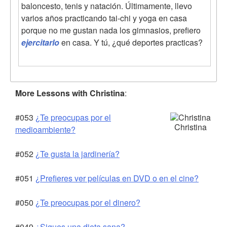
baloncesto, tenis y natación. Últimamente, llevo
varios años practicando tai-chi y yoga en casa
porque no me gustan nada los gimnasios, prefiero
ejercitarlo
en casa. Y tú, ¿qué deportes practicas?
More Lessons with Christina
:
#053
¿Te preocupas por el
Christina
medioambiente?
#052
¿Te gusta la jardinería?
#051
¿Prefieres ver películas en DVD o en el cine?
#050
¿Te preocupas por el dinero?
#049
¿Sigues una dieta sana?